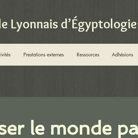
le Lyonnais d’Égyptologie
ivités
Prestations externes
Ressources
Adhésions
er le monde pa