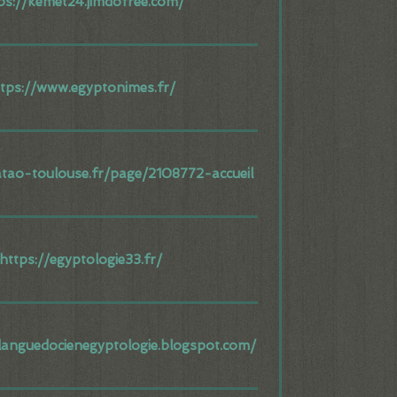
ps://kemet24.jimdofree.com/
tps://www.egyptonimes.fr/
tao-toulouse.fr/page/2108772-accueil
https://egyptologie33.fr/
elanguedocienegyptologie.blogspot.com/