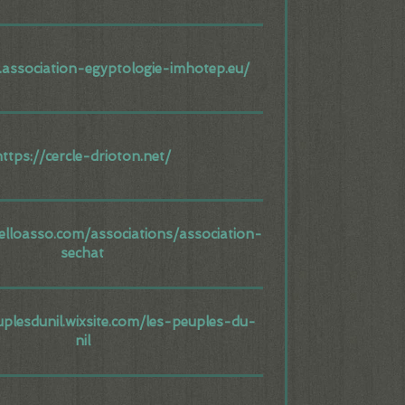
.association-egyptologie-imhotep.eu/
https://cercle-drioton.net/
elloasso.com/associations/association-
sechat
uplesdunil.wixsite.com/les-peuples-du-
nil