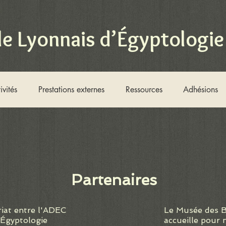
le Lyonnais d’Égyptologie
ivités
Prestations externes
Ressources
Adhésions
Partenaires
riat entre l'ADEC
Le Musée des B
'Égyptologie
accueille pour n