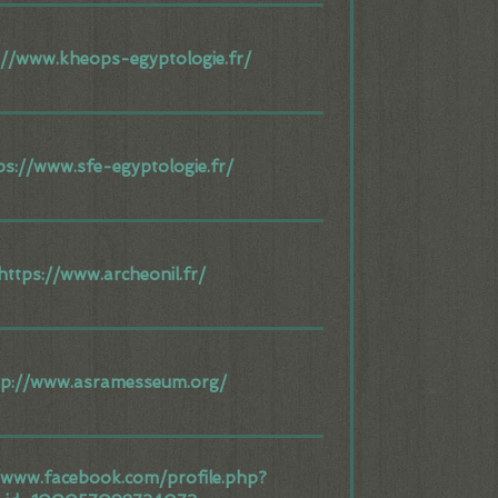
://www.kheops-egyptologie.fr/
ps://www.sfe-egyptologie.fr/
https://www.archeonil.fr/
tp://www.asramesseum.org/
/www.facebook.com/profile.php?