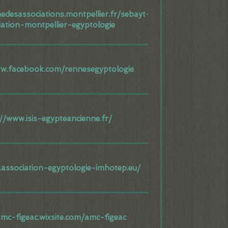
nedesassociations.montpellier.fr/sebayt-
iation-montpellier-egyptologie
ww.facebook.com/rennesegyptologie
://www.isis-egypteancienne.fr/
.association-egyptologie-imhotep.eu/
amc-figeac.wixsite.com/amc-figeac