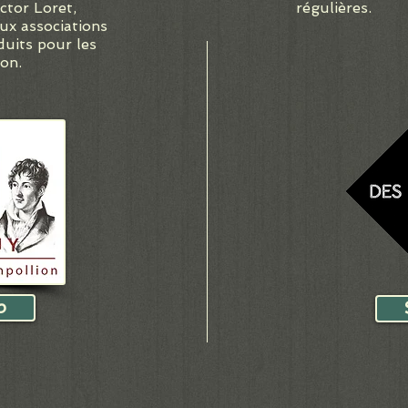
ctor Loret,
régulières.
eux associations
duits pour les
ion.
b