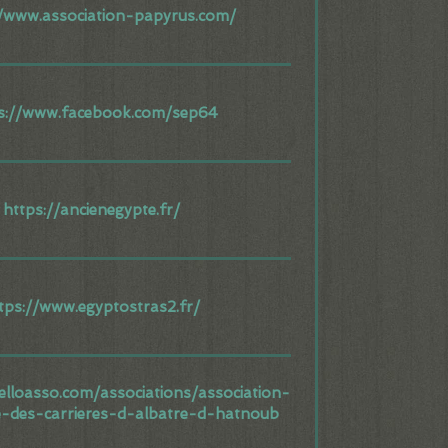
//www.association-papyrus.com/
s://www.facebook.com/sep64
https://ancienegypte.fr/
tps://www.egyptostras2.fr/
elloasso.com/associations/association-
e-des-carrieres-d-albatre-d-hatnoub