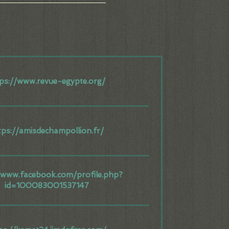
ps://www.revue-egypte.org/
tps://amisdechampollion.fr/
/www.facebook.com/profile.php?
id=100083001537147