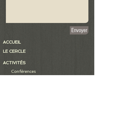
Envoyer
ACCUEIL
LE CERCLE
ACTIVITÉS
Conférences
Séminaires
Ateliers
Visites et voyages
PUBLICATIONS
Revue Kyphi
Bulletin et Ouhemou
PARTENAIRES ET EVENEMENTS