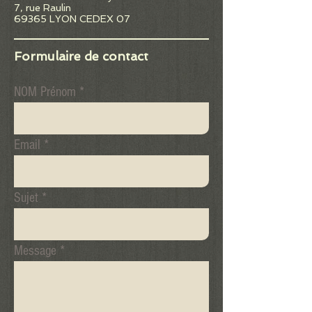
7, rue Raulin
69365 LYON CEDEX 07
Formulaire de contact
NOM Prénom
Email
Sujet
Message