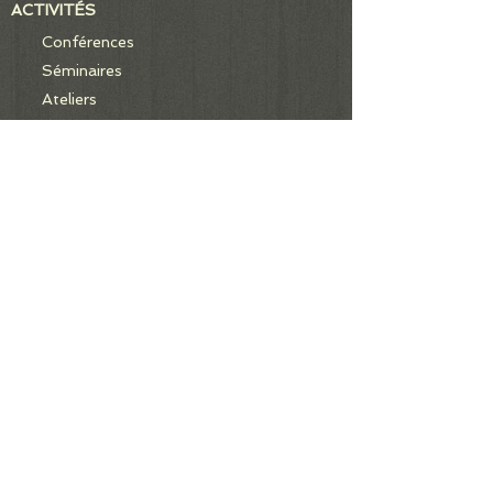
ACTIVITÉS
Conférences
Séminaires
Ateliers
Visites et voyages
PUBLICATIONS
Revue Kyphi
Bulletin et Ouhemou
PARTENAIRES ET EVENEMENTS
L'actualité de l'égyptologie
Associations et partenaires
ADHÉSIONS
ESPACE ADHÉRENT
/
Les membres
Contact
Mentions Légales