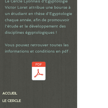
Le Cercle Lyonnais d'Egyptologie
Victor Loret attribue une bourse à
un étudiant en thèse d'Egyptologie
chaque année, afin de promouvoir
l'étude et le développement des
disciplines égyptologiques !
Vous pouvez retrouver toutes les
informations et conditions en pdf :
ACCUEIL
LE CERCLE