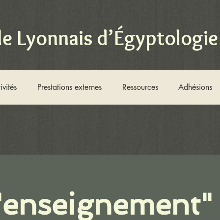
le Lyonnais d’Égyptologie
ivités
Prestations externes
Ressources
Adhésions
'enseignement"