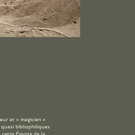
teur et « magicien » 
quasi bibliophiliques 
 cette Égypte de la 