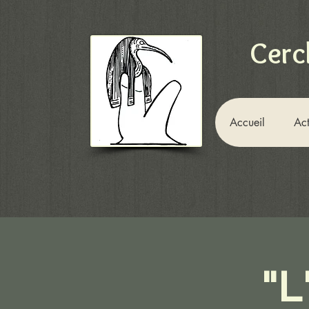
Cerc
Accueil
Act
"L