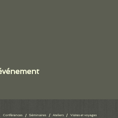
 événement
Conférences
Séminaires
/
Ateliers
/
Visites et voyages
/