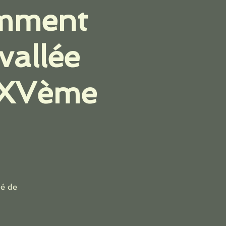
omment
vallée
 XXVème
té de