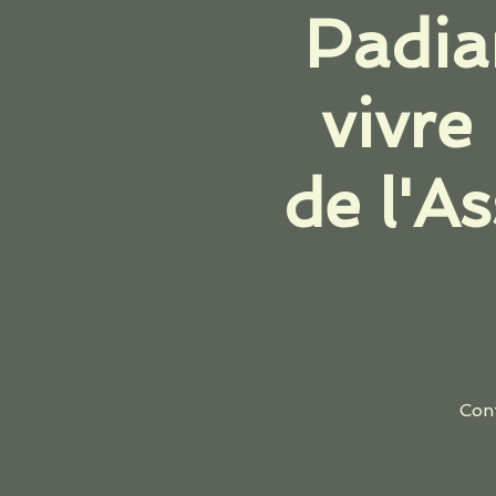
Padia
vivre
de l'A
Conf