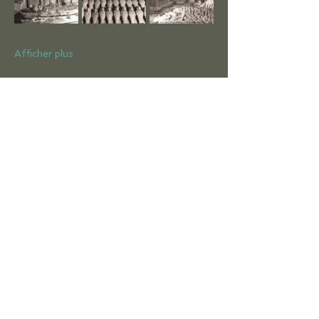
Afficher plus
Partager cet événement
ACCUEIL
LE CERCLE
ACTIVITÉS
Conférences
Séminaires