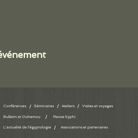
 événement
Conférences
Séminaires
/
Ateliers
/
Visites et voyages
/
Bulletin et Ouhemou
/
Revue Kyphi
L'actualité de l'égyptologie
Associations et partenaires
/