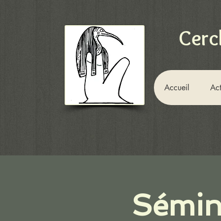
Cerc
Accueil
Act
Sémin