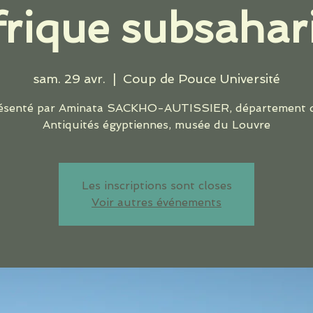
Afrique subsahar
sam. 29 avr.
  |  
Coup de Pouce Université
ésenté par Aminata SACKHO-AUTISSIER, département 
Les inscriptions sont closes
Voir autres événements