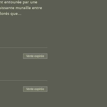
ant entourée par une 
issante muraille entre 
xplorés que…
Vente expirée
Vente expirée