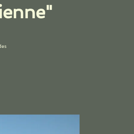
ienne"
des