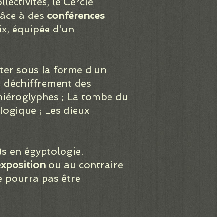
lectivités, le Cercle
râce à des
conférences
oix, équipée d’un
ter sous la forme d’un
Le déchiffrement des
 hiéroglyphes ; La tombe du
ogique ; Les dieux
)s en égyptologie.
exposition
ou au contraire
e pourra pas être