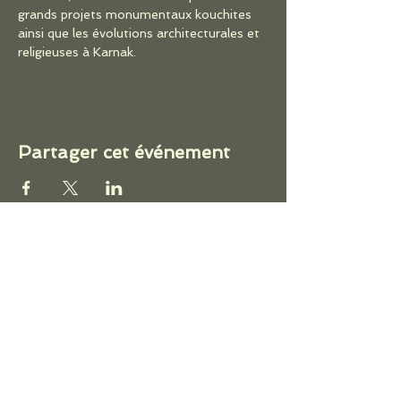
grands projets monumentaux kouchites 
ainsi que les évolutions architecturales et 
religieuses à Karnak.
Partager cet événement
ACCUEIL
LE CERCLE
ACTIVITÉS
Conférences
Séminaires
Ateliers